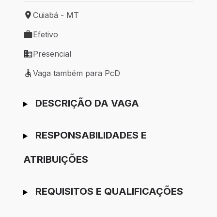
Cuiabá - MT
Local de trabalho: Cuiabá - MT
Efetivo
Tipo de vaga: Efetivo
Presencial
Modelo de trabalho: Presencial
Vaga também para PcD
Vaga também para PcD
Ir para candidatura
DESCRIÇÃO DA VAGA
RESPONSABILIDADES E
ATRIBUIÇÕES
REQUISITOS E QUALIFICAÇÕES